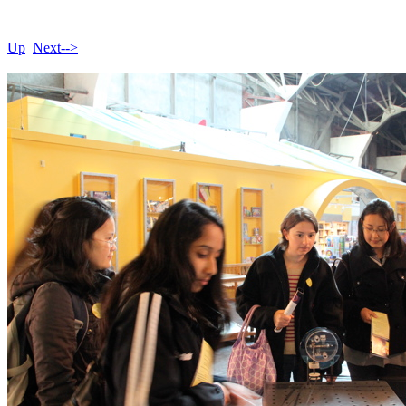
Up
Next-->