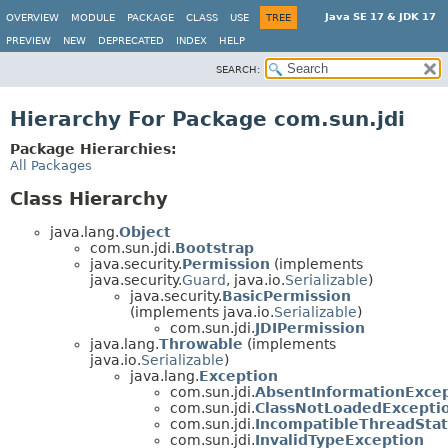
Java SE 17 & JDK 17
OVERVIEW
MODULE
PACKAGE
CLASS
USE
TREE
PREVIEW
NEW
DEPRECATED
INDEX
HELP
SEARCH:
Hierarchy For Package com.sun.jdi
Package Hierarchies:
All Packages
Class Hierarchy
java.lang.
Object
com.sun.jdi.
Bootstrap
java.security.
Permission
(implements
java.security.
Guard
, java.io.
Serializable
)
java.security.
BasicPermission
(implements java.io.
Serializable
)
com.sun.jdi.
JDIPermission
java.lang.
Throwable
(implements
java.io.
Serializable
)
java.lang.
Exception
com.sun.jdi.
AbsentInformationExce
com.sun.jdi.
ClassNotLoadedExcepti
com.sun.jdi.
IncompatibleThreadSta
com.sun.jdi.
InvalidTypeException