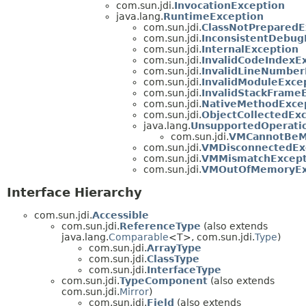
com.sun.jdi.
InvocationException
java.lang.
RuntimeException
com.sun.jdi.
ClassNotPreparedE
com.sun.jdi.
InconsistentDebug
com.sun.jdi.
InternalException
com.sun.jdi.
InvalidCodeIndexE
com.sun.jdi.
InvalidLineNumber
com.sun.jdi.
InvalidModuleExce
com.sun.jdi.
InvalidStackFrame
com.sun.jdi.
NativeMethodExce
com.sun.jdi.
ObjectCollectedEx
java.lang.
UnsupportedOperati
com.sun.jdi.
VMCannotBeMo
com.sun.jdi.
VMDisconnectedEx
com.sun.jdi.
VMMismatchExcept
com.sun.jdi.
VMOutOfMemoryEx
Interface Hierarchy
com.sun.jdi.
Accessible
com.sun.jdi.
ReferenceType
(also extends
java.lang.
Comparable
<T>, com.sun.jdi.
Type
)
com.sun.jdi.
ArrayType
com.sun.jdi.
ClassType
com.sun.jdi.
InterfaceType
com.sun.jdi.
TypeComponent
(also extends
com.sun.jdi.
Mirror
)
com.sun.jdi.
Field
(also extends